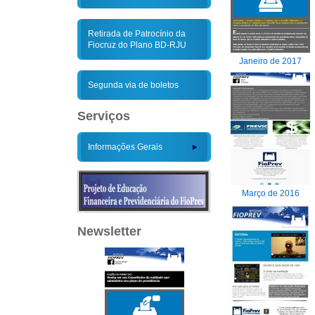
Retirada de Patrocínio da
Fiocruz do Plano BD-RJU
Janeiro de 2017
Segunda via de boletos
Serviços
Informações Gerais
Março de 2016
Newsletter