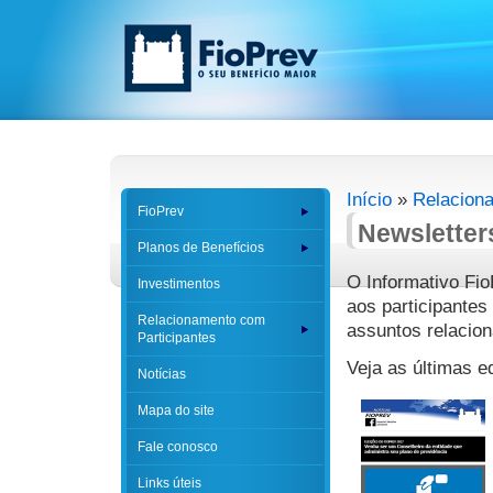
Início
»
Relacion
FioPrev
Newsletter
Planos de Benefícios
O Informativo Fio
Investimentos
aos participantes
Relacionamento com
assuntos relacio
Participantes
Veja as últimas e
Notícias
Mapa do site
Fale conosco
Links úteis